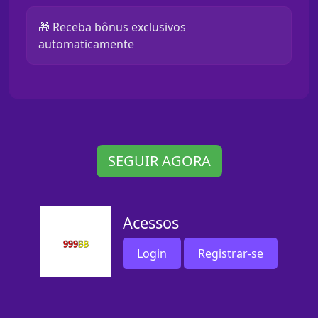
🎁 Receba bônus exclusivos
automaticamente
SEGUIR AGORA
Acessos
Login
Registrar-se