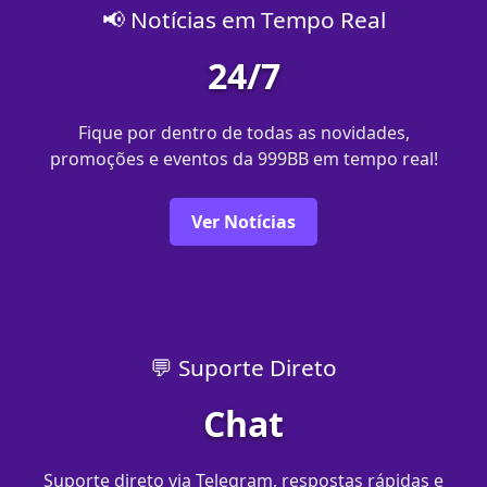
📢 Notícias em Tempo Real
24/7
Fique por dentro de todas as novidades,
promoções e eventos da 999BB em tempo real!
Ver Notícias
💬 Suporte Direto
Chat
Suporte direto via Telegram, respostas rápidas e