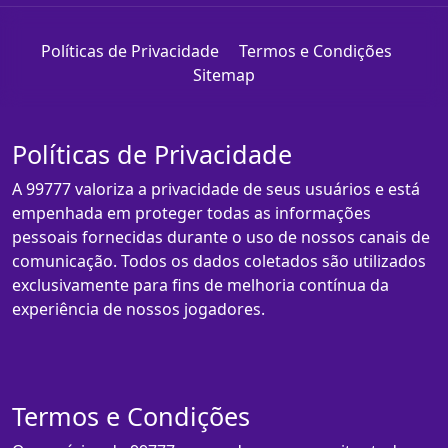
Políticas de Privacidade
Termos e Condições
Sitemap
Políticas de Privacidade
A 99777 valoriza a privacidade de seus usuários e está
empenhada em proteger todas as informações
pessoais fornecidas durante o uso de nossos canais de
comunicação. Todos os dados coletados são utilizados
exclusivamente para fins de melhoria contínua da
experiência de nossos jogadores.
Termos e Condições