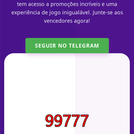
tem acesso a promoções incríveis e uma
experiência de jogo inigualável. Junte-se aos
vencedores agora!
SEGUIR NO TELEGRAM