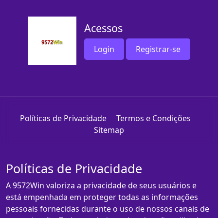
Acessos
Login
Registrar-se
Políticas de Privacidade
Termos e Condições
Sitemap
Políticas de Privacidade
A 9572Win valoriza a privacidade de seus usuários e
está empenhada em proteger todas as informações
pessoais fornecidas durante o uso de nossos canais de