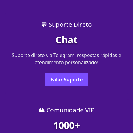
💬 Suporte Direto
Chat
Suporte direto via Telegram, respostas rápidas e
atendimento personalizado!
Falar Suporte
👥 Comunidade VIP
1000+