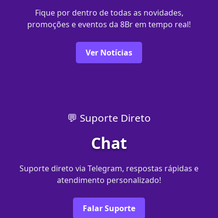
Fique por dentro de todas as novidades,
promoções e eventos da 8Br em tempo real!
Ver Notícias
💬 Suporte Direto
Chat
Suporte direto via Telegram, respostas rápidas e
atendimento personalizado!
Falar Suporte