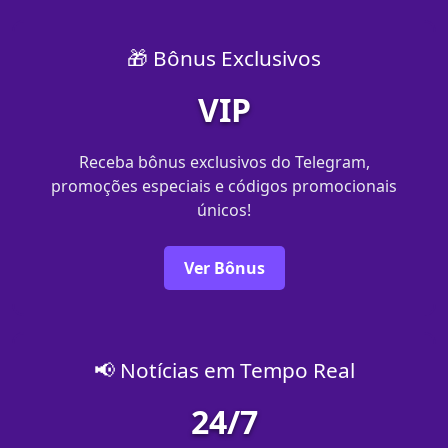
🎁 Bônus Exclusivos
VIP
Receba bônus exclusivos do Telegram,
promoções especiais e códigos promocionais
únicos!
Ver Bônus
📢 Notícias em Tempo Real
24/7