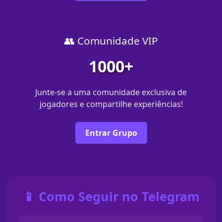
👥 Comunidade VIP
1000+
Junte-se a uma comunidade exclusiva de
jogadores e compartilhe experiências!
Entrar Grupo
📱 Como Seguir no Telegram