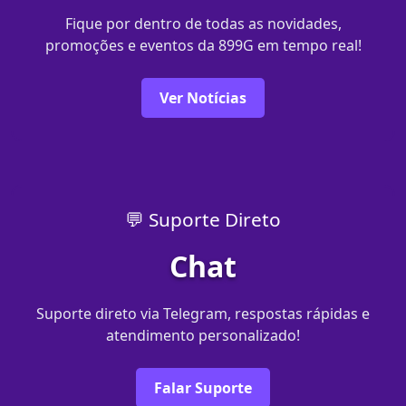
Fique por dentro de todas as novidades,
promoções e eventos da 899G em tempo real!
Ver Notícias
💬 Suporte Direto
Chat
Suporte direto via Telegram, respostas rápidas e
atendimento personalizado!
Falar Suporte