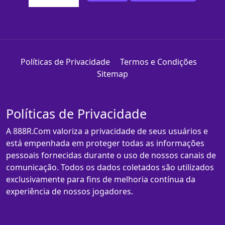
Políticas de Privacidade
Termos e Condições
Sitemap
Políticas de Privacidade
A 888R.Com valoriza a privacidade de seus usuários e
está empenhada em proteger todas as informações
pessoais fornecidas durante o uso de nossos canais de
comunicação. Todos os dados coletados são utilizados
exclusivamente para fins de melhoria contínua da
experiência de nossos jogadores.