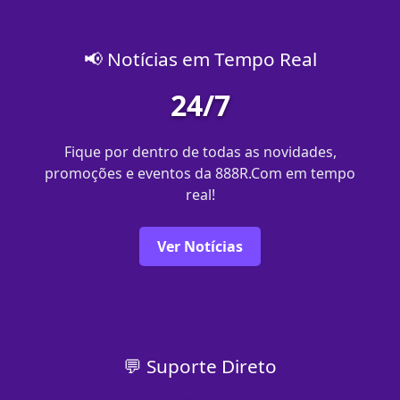
📢 Notícias em Tempo Real
24/7
Fique por dentro de todas as novidades,
promoções e eventos da 888R.Com em tempo
real!
Ver Notícias
💬 Suporte Direto