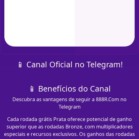
📱 Canal Oficial no Telegram!
📱 Benefícios do Canal
Descubra as vantagens de seguir a 888R.Com no
Telegram
Cada rodada grátis Prata oferece potencial de ganho
superior que as rodadas Bronze, com multiplicadores
especiais e recursos exclusivos. Os ganhos das rodadas