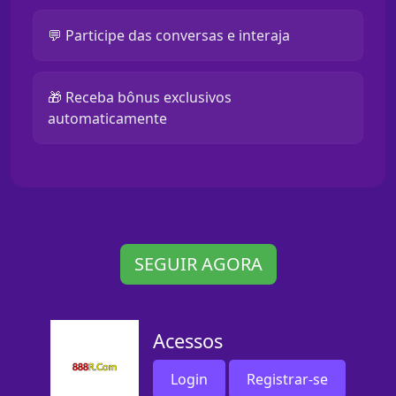
💬 Participe das conversas e interaja
🎁 Receba bônus exclusivos
automaticamente
SEGUIR AGORA
Acessos
Login
Registrar-se