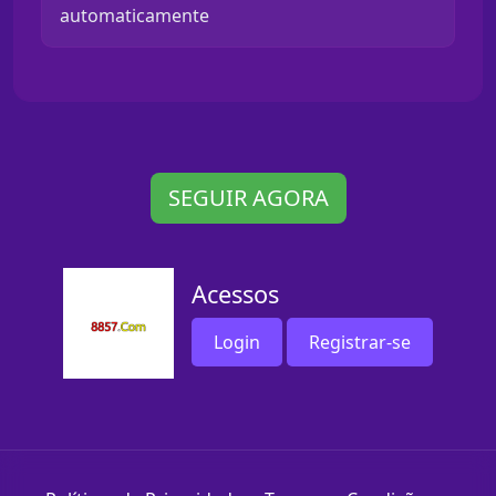
automaticamente
SEGUIR AGORA
Acessos
Login
Registrar-se