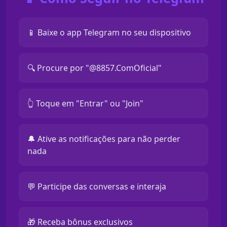
📱 Baixe o app Telegram no seu dispositivo
🔍 Procure por "@8857.ComOficial"
👆 Toque em "Entrar" ou "Join"
🔔 Ative as notificações para não perder
nada
💬 Participe das conversas e interaja
🎁 Receba bônus exclusivos