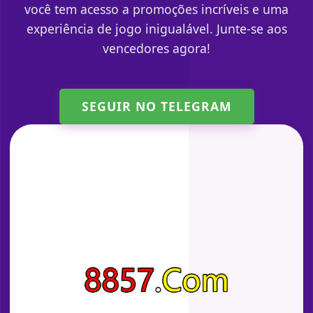
você tem acesso a promoções incríveis e uma
experiência de jogo inigualável. Junte-se aos
vencedores agora!
SEGUIR NO TELEGRAM