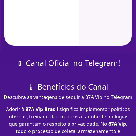
📱 Canal Oficial no Telegram!
📱 Benefícios do Canal
Descubra as vantagens de seguir a 87A Vip no Telegram
Aderir à
87A Vip Brasil
significa implementar políticas
internas, treinar colaboradores e adotar tecnologias
que garantam o respeito à privacidade. No
87A Vip
,
todo o processo de coleta, armazenamento e