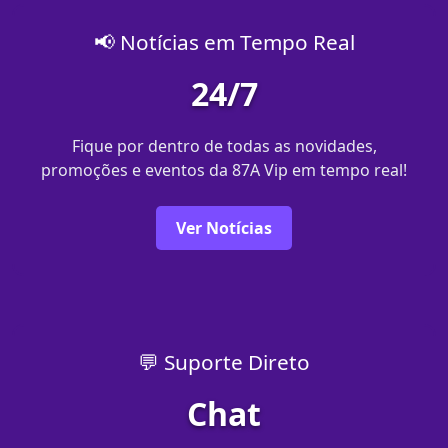
📢 Notícias em Tempo Real
24/7
Fique por dentro de todas as novidades,
promoções e eventos da 87A Vip em tempo real!
Ver Notícias
💬 Suporte Direto
Chat