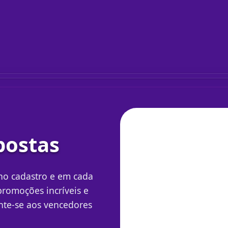
postas
no cadastro e em cada
promoções incríveis e
unte-se aos vencedores