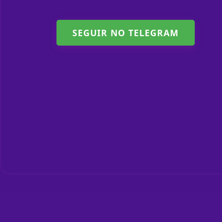
SEGUIR NO TELEGRAM