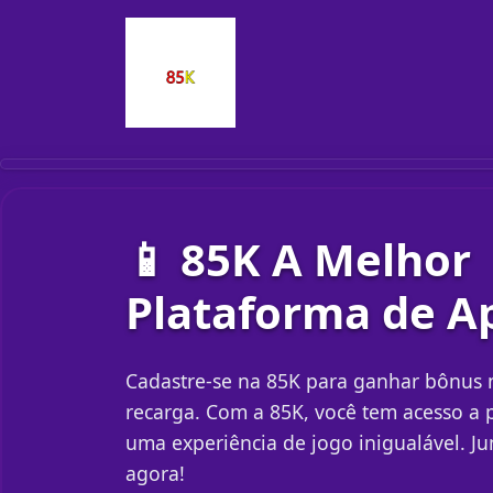
📱 85K A Melhor
Plataforma de A
Cadastre-se na 85K para ganhar bônus 
recarga. Com a 85K, você tem acesso a 
uma experiência de jogo inigualável. J
agora!