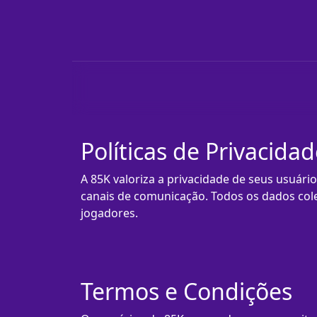
Políticas de Privacida
A 85K valoriza a privacidade de seus usuár
canais de comunicação. Todos os dados cole
jogadores.
Termos e Condições