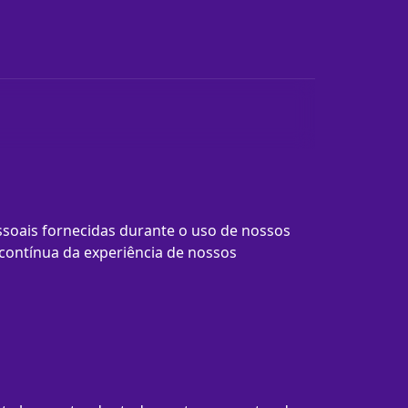
ssoais fornecidas durante o uso de nossos
 contínua da experiência de nossos