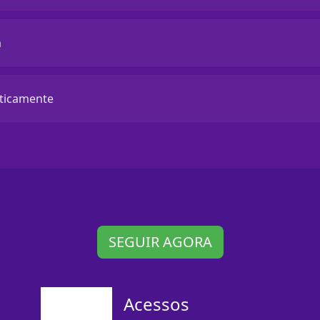
a
aticamente
SEGUIR AGORA
Acessos