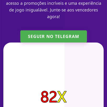
acesso a promoções incríveis e uma experiência
de jogo inigualável. Junte-se aos vencedores
agora!
SEGUIR NO TELEGRAM