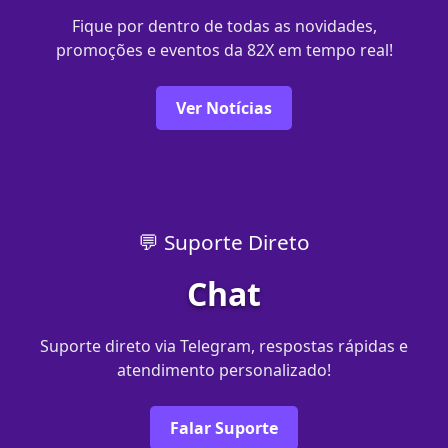
Fique por dentro de todas as novidades,
promoções e eventos da 82X em tempo real!
Ver Notícias
💬 Suporte Direto
Chat
Suporte direto via Telegram, respostas rápidas e
atendimento personalizado!
Falar Suporte