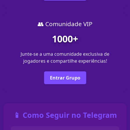
👥 Comunidade VIP
1000+
Junte-se a uma comunidade exclusiva de
jogadores e compartilhe experiências!
Entrar Grupo
📱 Como Seguir no Telegram