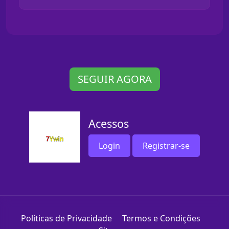
SEGUIR AGORA
Acessos
Login
Registrar-se
Políticas de Privacidade
Termos e Condições