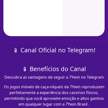
📱 Canal Oficial no Telegram!
📱 Benefícios do Canal
Descubra as vantagens de seguir a 7Ywin no Telegram
Os jogos móveis de caça-níqueis da 7Ywin reproduzem
perfeitamente a experiência dos cassinos físicos,
permitindo que você aproveite emoção e altos ganhos
em qualquer lugar com a 7Ywin Brasil .