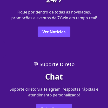
Fique por dentro de todas as novidades,
promoções e eventos da 7Ywin em tempo real!
Ver Notícias
💬 Suporte Direto
Chat
Suporte direto via Telegram, respostas rápidas e
atendimento personalizado!