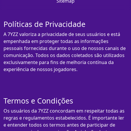
Sitemap
Políticas de Privacidade
A 7YZZ valoriza a privacidade de seus usuários e está
empenhada em proteger todas as informações
pessoais fornecidas durante o uso de nossos canais de
comunicação. Todos os dados coletados são utilizados
exclusivamente para fins de melhoria contínua da
experiência de nossos jogadores.
Termos e Condições
Os usuários da 7YZZ concordam em respeitar todas as
regras e regulamentos estabelecidos. É importante ler
e entender todos os termos antes de participar de