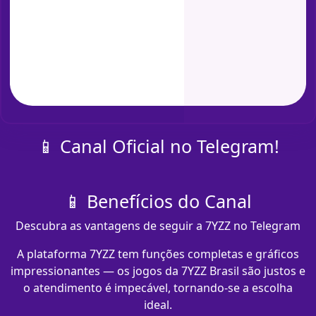
📱 Canal Oficial no Telegram!
📱 Benefícios do Canal
Descubra as vantagens de seguir a 7YZZ no Telegram
A plataforma 7YZZ tem funções completas e gráficos
impressionantes — os jogos da 7YZZ Brasil são justos e
o atendimento é impecável, tornando-se a escolha
ideal.