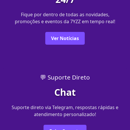
Fique por dentro de todas as novidades,
promoções e eventos da 7YZZ em tempo real!
Ver Notícias
💬 Suporte Direto
Chat
Suporte direto via Telegram, respostas rápidas e
atendimento personalizado!