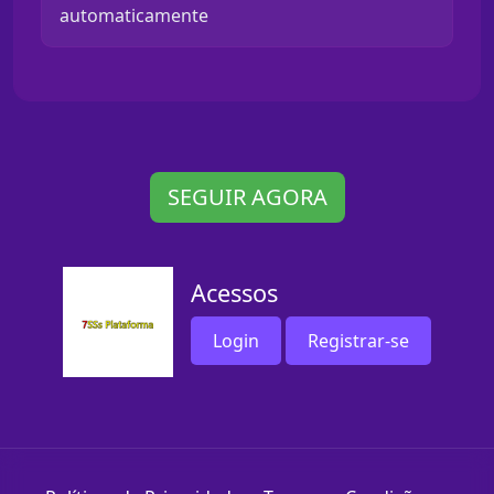
automaticamente
SEGUIR AGORA
Acessos
Login
Registrar-se