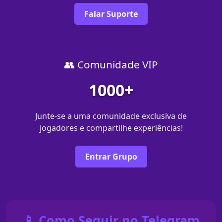
Falar Suporte
👥 Comunidade VIP
1000+
Junte-se a uma comunidade exclusiva de
jogadores e compartilhe experiências!
Entrar Grupo
📱 Como Seguir no Telegram