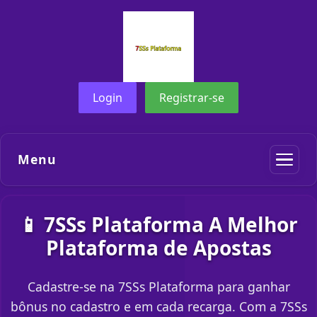
Login
Registrar-se
Menu
📱 7SSs Plataforma A Melhor
Plataforma de Apostas
Cadastre-se na 7SSs Plataforma para ganhar
bônus no cadastro e em cada recarga. Com a 7SSs