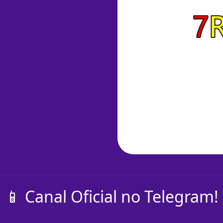
📱 Canal Oficial no Telegram!