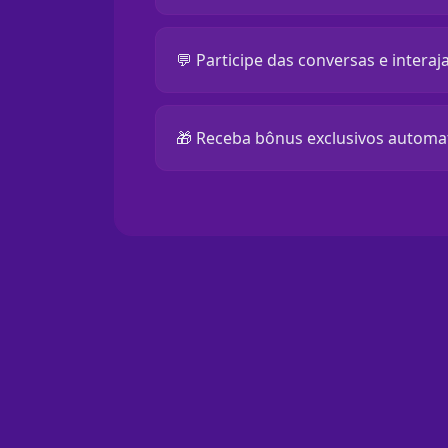
💬 Participe das conversas e interaj
🎁 Receba bônus exclusivos autom