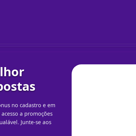
lhor
postas
ônus no cadastro e em
m acesso a promoções
ualável. Junte-se aos