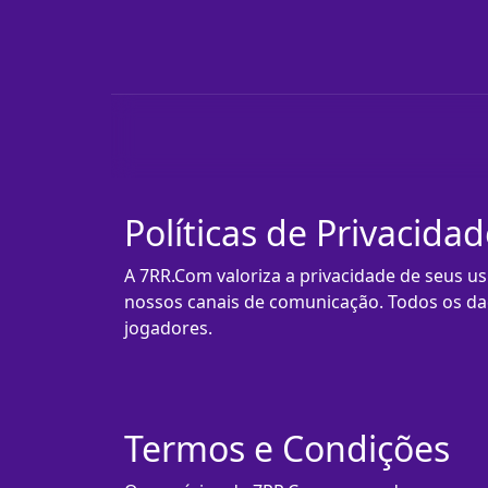
Políticas de Privacida
A 7RR.Com valoriza a privacidade de seus 
nossos canais de comunicação. Todos os dad
jogadores.
Termos e Condições