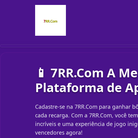
📱 7RR.Com A Me
Plataforma de A
Cadastre-se na 7RR.Com para ganhar b
cada recarga. Com a 7RR.Com, você te
incríveis e uma experiência de jogo inig
vencedores agora!