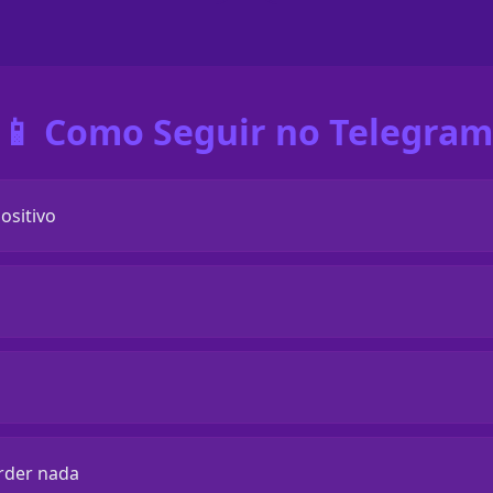
📱 Como Seguir no Telegram
ositivo
erder nada