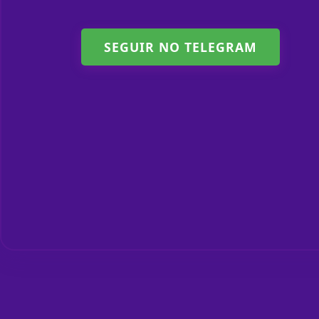
SEGUIR NO TELEGRAM