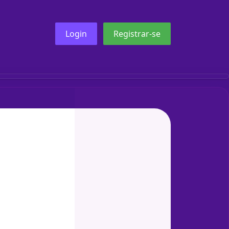
Login
Registrar-se