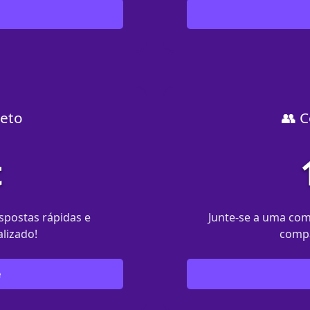
reto
👥 
t
espostas rápidas e
Junte-se a uma com
lizado!
compa
e