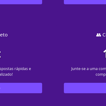
reto
👥 
t
espostas rápidas e
Junte-se a uma com
lizado!
compa
e