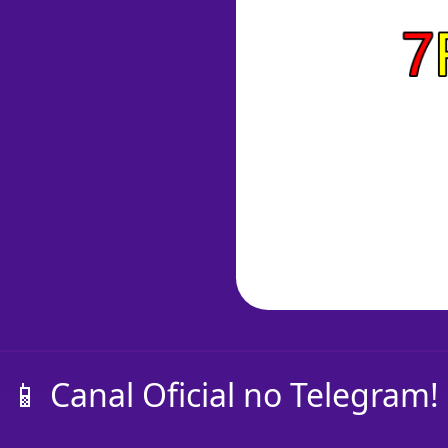
📱 Canal Oficial no Telegram!