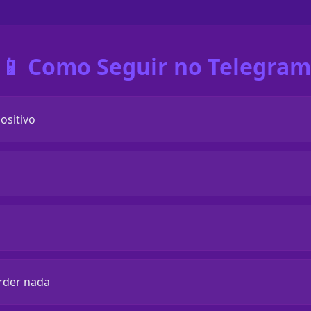
📱 Como Seguir no Telegram
ositivo
erder nada