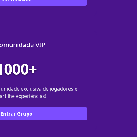
Comunidade VIP
1000+
unidade exclusiva de jogadores e
rtilhe experiências!
Entrar Grupo