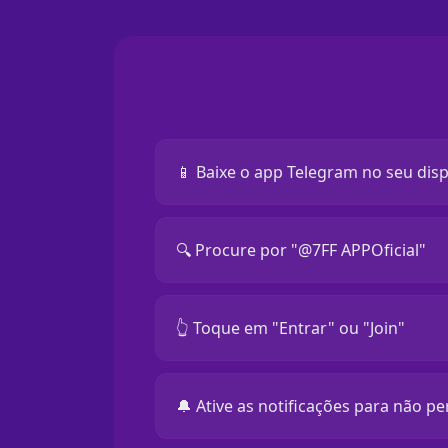
📱 Baixe o app Telegram no seu disp
🔍 Procure por "@7FF APPOficial"
👆 Toque em "Entrar" ou "Join"
🔔 Ative as notificações para não p