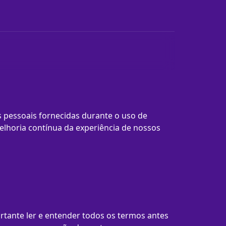
 pessoais fornecidas durante o uso de
elhoria contínua da experiência de nossos
rtante ler e entender todos os termos antes