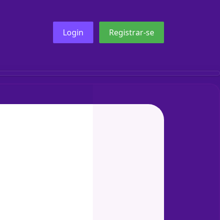
Login
Registrar-se