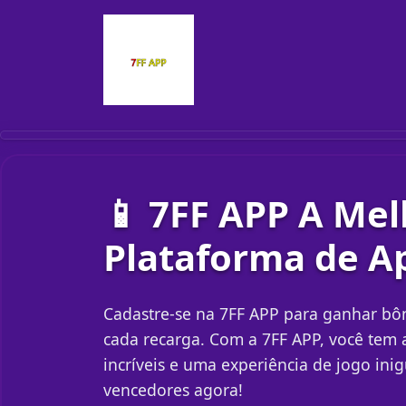
📱 7FF APP A Mel
Plataforma de A
Cadastre-se na 7FF APP para ganhar bô
cada recarga. Com a 7FF APP, você tem
incríveis e uma experiência de jogo inig
vencedores agora!