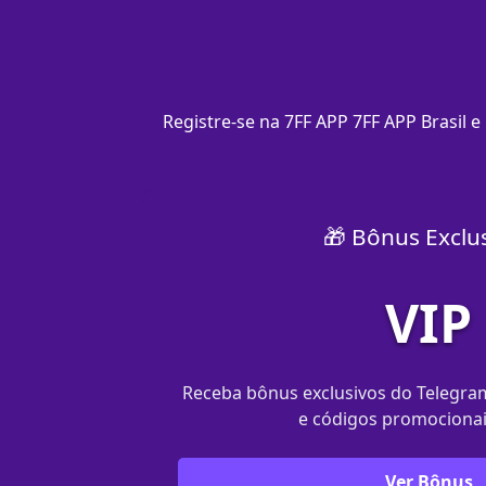
Registre-se na 7FF APP 7FF APP Brasil 
🎁 Bônus Exclu
VIP
Receba bônus exclusivos do Telegra
e códigos promocionai
Ver Bônus