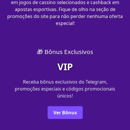
em jogos de cassino selecionados e cashback em
apostas esportivas. Fique de olho na seção de
promoções do site para não perder nenhuma oferta
especial!
🎁 Bônus Exclusivos
VIP
Receba bônus exclusivos do Telegram,
promoções especiais e códigos promocionais
únicos!
Ver Bônus