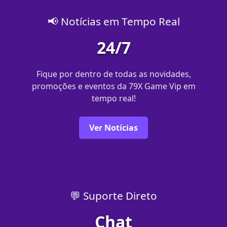
📢 Notícias em Tempo Real
24/7
Fique por dentro de todas as novidades,
promoções e eventos da 79X Game Vip em
tempo real!
Ver Notícias
💬 Suporte Direto
Chat