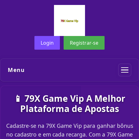
Login
Registrar-se
Menu
📱 79X Game Vip A Melhor
Plataforma de Apostas
Cadastre-se na 79X Game Vip para ganhar bônus
no cadastro e em cada recarga. Com a 79X Game