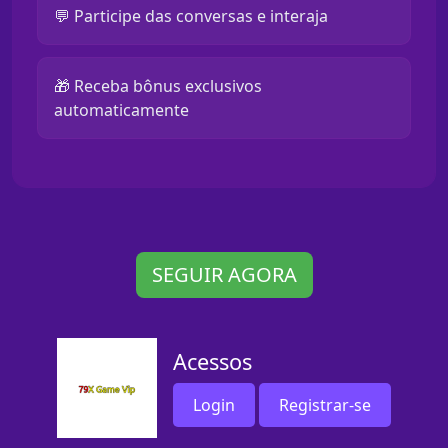
💬 Participe das conversas e interaja
🎁 Receba bônus exclusivos
automaticamente
SEGUIR AGORA
Acessos
Login
Registrar-se