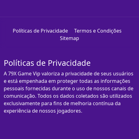
Políticas de Privacidade
Termos e Condições
Sitemap
Políticas de Privacidade
A 79X Game Vip valoriza a privacidade de seus usuários
e está empenhada em proteger todas as informações
pessoais fornecidas durante o uso de nossos canais de
comunicação. Todos os dados coletados são utilizados
exclusivamente para fins de melhoria contínua da
experiência de nossos jogadores.