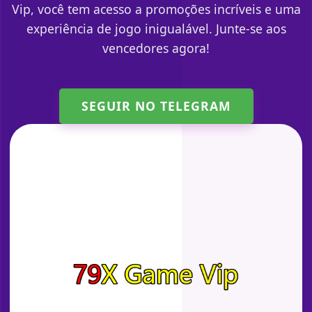
Vip, você tem acesso a promoções incríveis e uma
experiência de jogo inigualável. Junte-se aos
vencedores agora!
SEGUIR NO TELEGRAM