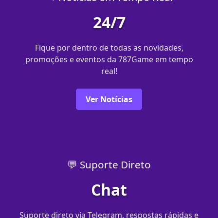
24/7
Fique por dentro de todas as novidades,
promoções e eventos da 787Game em tempo
real!
Ver Notícias
💬 Suporte Direto
Chat
Suporte direto via Telegram, respostas rápidas e