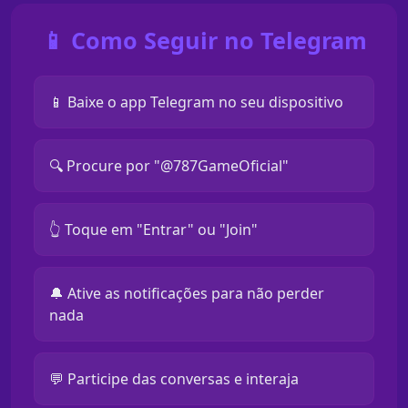
📱 Como Seguir no Telegram
📱 Baixe o app Telegram no seu dispositivo
🔍 Procure por "@787GameOficial"
👆 Toque em "Entrar" ou "Join"
🔔 Ative as notificações para não perder
nada
💬 Participe das conversas e interaja