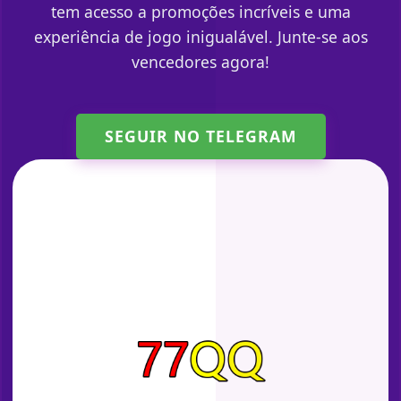
tem acesso a promoções incríveis e uma
experiência de jogo inigualável. Junte-se aos
vencedores agora!
SEGUIR NO TELEGRAM