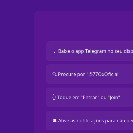
📱 Baixe o app Telegram no seu disp
🔍 Procure por "@77OxOficial"
👆 Toque em "Entrar" ou "Join"
🔔 Ative as notificações para não p