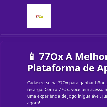
📱 77Ox A Melho
Plataforma de A
Cadastre-se na 77Ox para ganhar bônus
recarga. Com a 77Ox, você tem acesso a
uma experiência de jogo inigualável. J
agora!