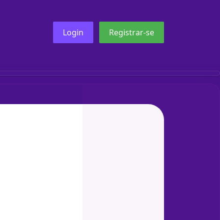
Login
Registrar-se