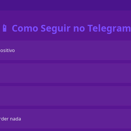
📱 Como Seguir no Telegram
ositivo
erder nada