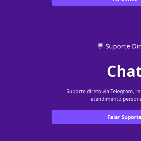
💬 Suporte Di
Cha
Suporte direto via Telegram, r
atendimento persona
Falar Suport