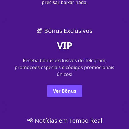
precisar baixar nada.
🎁 Bônus Exclusivos
VIP
Receba bônus exclusivos do Telegram,
promoções especiais e códigos promocionais
únicos!
Ver Bônus
📢 Notícias em Tempo Real