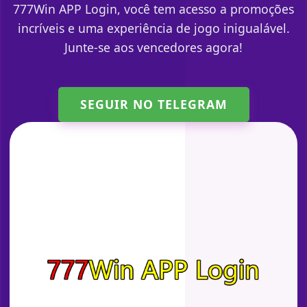
777Win APP Login, você tem acesso a promoções
incríveis e uma experiência de jogo inigualável.
Junte-se aos vencedores agora!
SEGUIR NO TELEGRAM