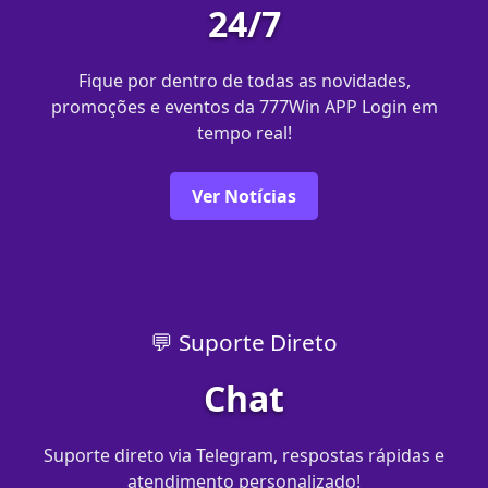
24/7
Fique por dentro de todas as novidades,
promoções e eventos da 777Win APP Login em
tempo real!
Ver Notícias
💬 Suporte Direto
Chat
Suporte direto via Telegram, respostas rápidas e
atendimento personalizado!