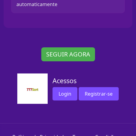
automaticamente
SEGUIR AGORA
Acessos
Login
Registrar-se