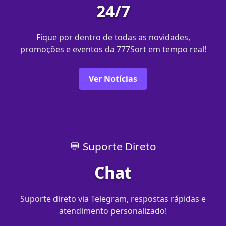
24/7
Fique por dentro de todas as novidades,
promoções e eventos da 777Sort em tempo real!
Ver Notícias
💬 Suporte Direto
Chat
Suporte direto via Telegram, respostas rápidas e
atendimento personalizado!