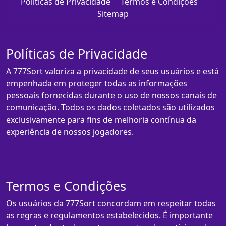
Políticas de Privacidade
Termos e Condições
Sitemap
Políticas de Privacidade
A 777Sort valoriza a privacidade de seus usuários e está
empenhada em proteger todas as informações
pessoais fornecidas durante o uso de nossos canais de
comunicação. Todos os dados coletados são utilizados
exclusivamente para fins de melhoria contínua da
experiência de nossos jogadores.
Termos e Condições
Os usuários da 777Sort concordam em respeitar todas
as regras e regulamentos estabelecidos. É importante