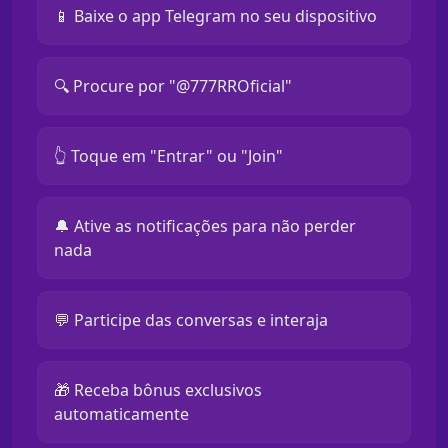
📱 Baixe o app Telegram no seu dispositivo
🔍 Procure por "@777RROficial"
👆 Toque em "Entrar" ou "Join"
🔔 Ative as notificações para não perder
nada
💬 Participe das conversas e interaja
🎁 Receba bônus exclusivos
automaticamente