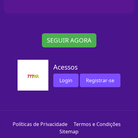
SEGUIR AGORA
Acessos
Login
Registrar-se
Políticas de Privacidade
Termos e Condições
Sitemap