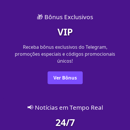
🎁 Bônus Exclusivos
VIP
Receba bônus exclusivos do Telegram,
promoções especiais e códigos promocionais
únicos!
Ver Bônus
📢 Notícias em Tempo Real
24/7