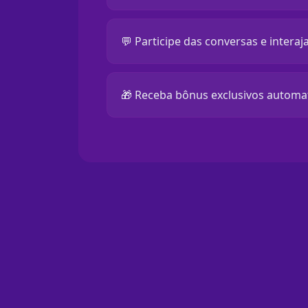
💬 Participe das conversas e interaj
🎁 Receba bônus exclusivos autom