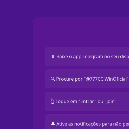
📱 Baixe o app Telegram no seu disp
🔍 Procure por "@777CC WinOficial"
👆 Toque em "Entrar" ou "Join"
🔔 Ative as notificações para não p