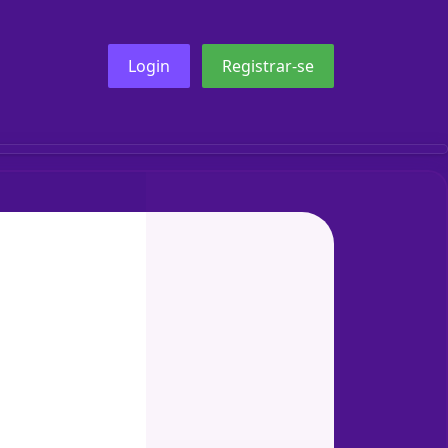
Login
Registrar-se