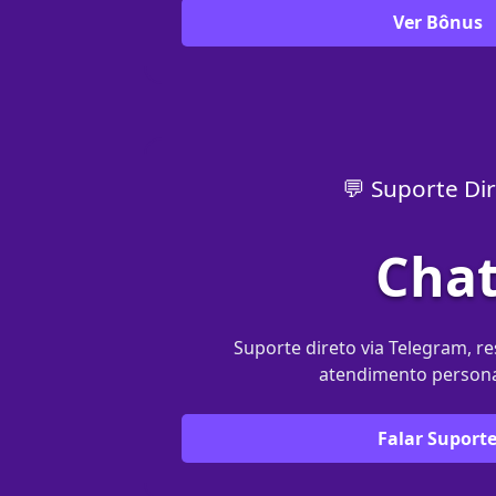
Ver Bônus
💬 Suporte Di
Cha
Suporte direto via Telegram, r
atendimento persona
Falar Suport