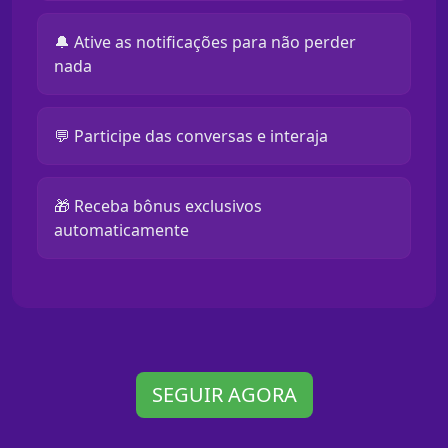
🔔 Ative as notificações para não perder
nada
💬 Participe das conversas e interaja
🎁 Receba bônus exclusivos
automaticamente
SEGUIR AGORA