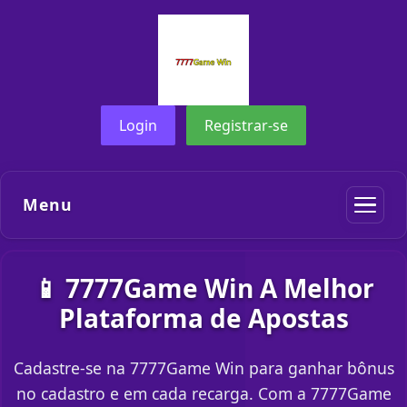
Login
Registrar-se
Menu
📱 7777Game Win A Melhor
Plataforma de Apostas
Cadastre-se na 7777Game Win para ganhar bônus
no cadastro e em cada recarga. Com a 7777Game