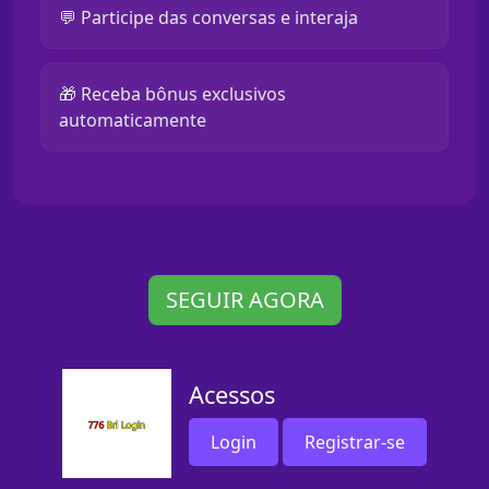
💬 Participe das conversas e interaja
🎁 Receba bônus exclusivos
automaticamente
SEGUIR AGORA
Acessos
Login
Registrar-se