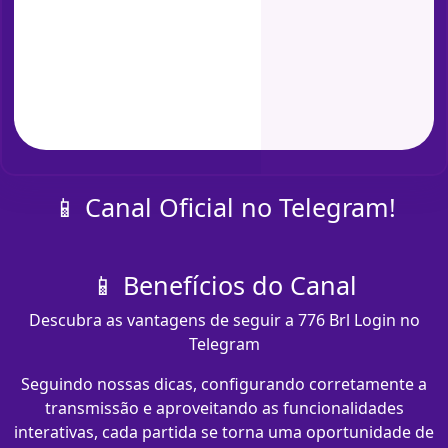
📱 Canal Oficial no Telegram!
📱 Benefícios do Canal
Descubra as vantagens de seguir a 776 Brl Login no
Telegram
Seguindo nossas dicas, configurando corretamente a
transmissão e aproveitando as funcionalidades
interativas, cada partida se torna uma oportunidade de