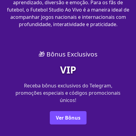
aprendizado, diversão e emoção. Para os fãs de
futebol, o Futebol Studio Ao Vivo é a maneira ideal de
acompanhar jogos nacionais e internacionais com
profundidade, interatividade e praticidade.
🎁 Bônus Exclusivos
VIP
Receba bônus exclusivos do Telegram,
promoções especiais e códigos promocionais
únicos!
Ver Bônus