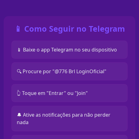
📱 Como Seguir no Telegram
📱 Baixe o app Telegram no seu dispositivo
🔍 Procure por "@776 Brl LoginOficial"
👆 Toque em "Entrar" ou "Join"
🔔 Ative as notificações para não perder
nada