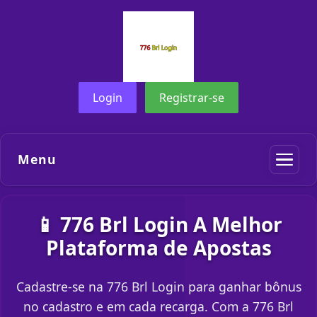
Login
Registrar-se
Menu
📱 776 Brl Login A Melhor
Plataforma de Apostas
Cadastre-se na 776 Brl Login para ganhar bônus
no cadastro e em cada recarga. Com a 776 Brl