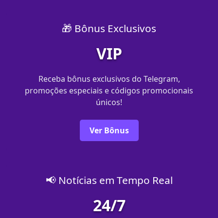
🎁 Bônus Exclusivos
VIP
Receba bônus exclusivos do Telegram,
promoções especiais e códigos promocionais
únicos!
Ver Bônus
📢 Notícias em Tempo Real
24/7