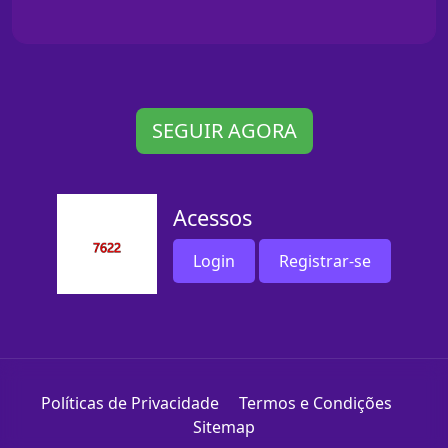
SEGUIR AGORA
Acessos
Login
Registrar-se
Políticas de Privacidade
Termos e Condições
Sitemap