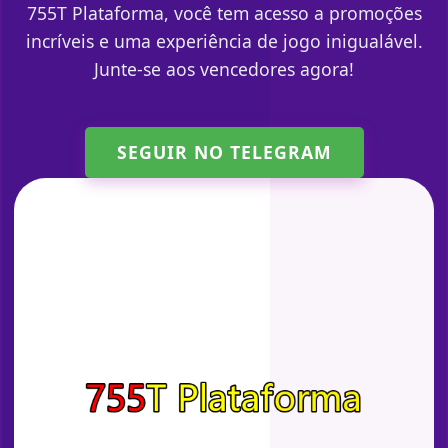
755T Plataforma, você tem acesso a promoções
incríveis e uma experiência de jogo inigualável.
Junte-se aos vencedores agora!
SEGUIR NO TELEGRAM