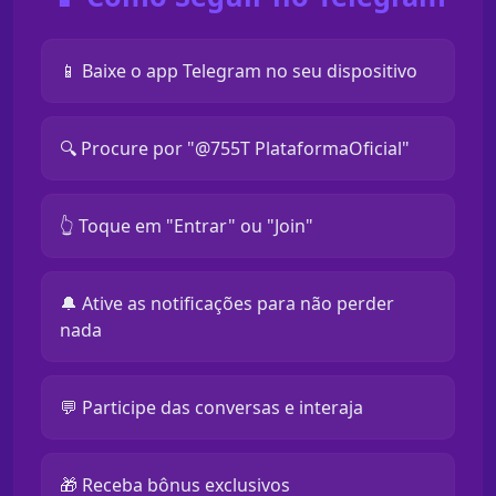
📱 Baixe o app Telegram no seu dispositivo
🔍 Procure por "@755T PlataformaOficial"
👆 Toque em "Entrar" ou "Join"
🔔 Ative as notificações para não perder
nada
💬 Participe das conversas e interaja
🎁 Receba bônus exclusivos