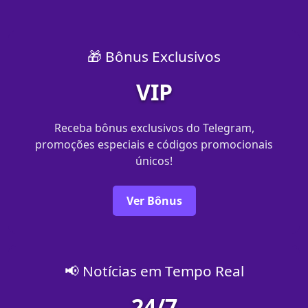
🎁 Bônus Exclusivos
VIP
Receba bônus exclusivos do Telegram,
promoções especiais e códigos promocionais
únicos!
Ver Bônus
📢 Notícias em Tempo Real
24/7