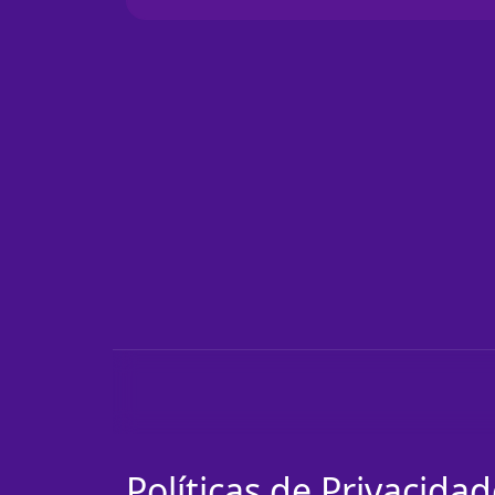
Políticas de Privacida