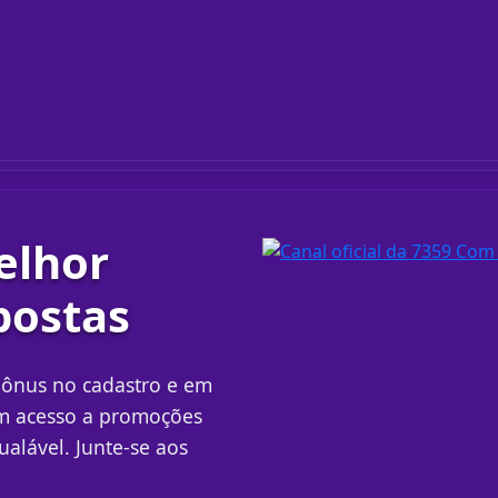
elhor
postas
bônus no cadastro e em
em acesso a promoções
ualável. Junte-se aos