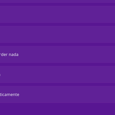
erder nada
a
aticamente