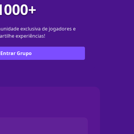
1000+
unidade exclusiva de jogadores e
rtilhe experiências!
Entrar Grupo