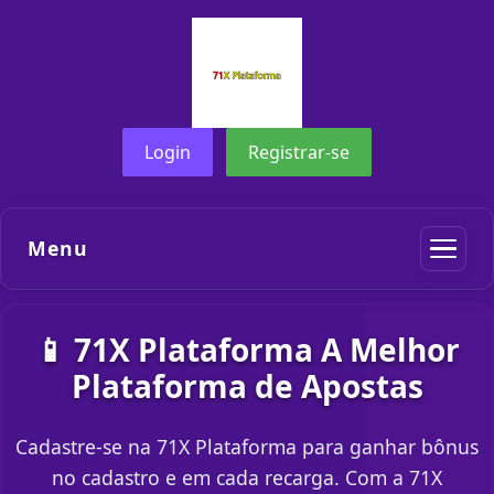
Login
Registrar-se
Menu
📱 71X Plataforma A Melhor
Plataforma de Apostas
Cadastre-se na 71X Plataforma para ganhar bônus
no cadastro e em cada recarga. Com a 71X