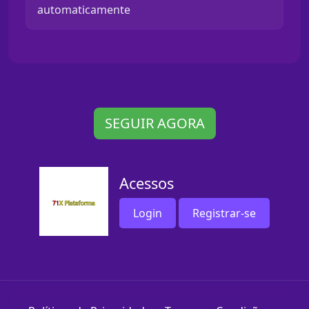
automaticamente
SEGUIR AGORA
Acessos
Login
Registrar-se