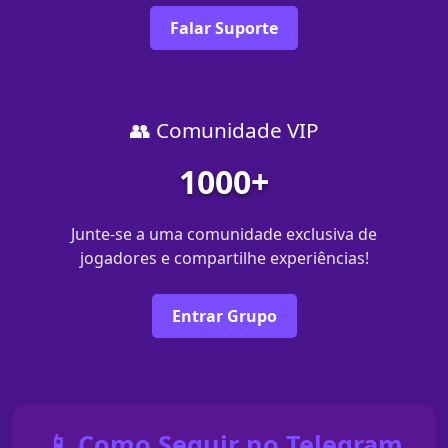
Falar Suporte
👥 Comunidade VIP
1000+
Junte-se a uma comunidade exclusiva de
jogadores e compartilhe experiências!
Entrar Grupo
📱 Como Seguir no Telegram