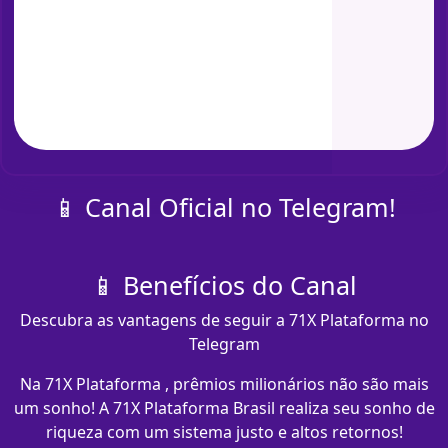
📱 Canal Oficial no Telegram!
📱 Benefícios do Canal
Descubra as vantagens de seguir a 71X Plataforma no
Telegram
Na 71X Plataforma , prêmios milionários não são mais
um sonho! A 71X Plataforma Brasil realiza seu sonho de
riqueza com um sistema justo e altos retornos!