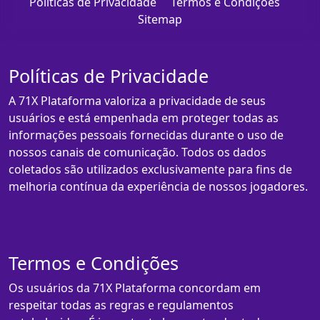
Políticas de Privacidade
Termos e Condições
Sitemap
Políticas de Privacidade
A 71X Plataforma valoriza a privacidade de seus
usuários e está empenhada em proteger todas as
informações pessoais fornecidas durante o uso de
nossos canais de comunicação. Todos os dados
coletados são utilizados exclusivamente para fins de
melhoria contínua da experiência de nossos jogadores.
Termos e Condições
Os usuários da 71X Plataforma concordam em
respeitar todas as regras e regulamentos