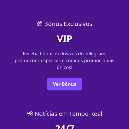
🎁 Bônus Exclusivos
VIP
Receba bônus exclusivos do Telegram,
promoções especiais e códigos promocionais
únicos!
Ver Bônus
📢 Notícias em Tempo Real
24/7