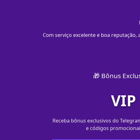
Com serviço excelente e boa reputação, 
🎁 Bônus Exclu
VIP
Receba bônus exclusivos do Telegra
e códigos promocionai