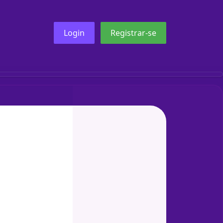
Login
Registrar-se