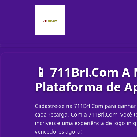
📱 711Brl.Com A
Plataforma de A
Cadastre-se na 711Brl.Com para ganhar
cada recarga. Com a 711Brl.Com, você 
incríveis e uma experiência de jogo inig
vencedores agora!