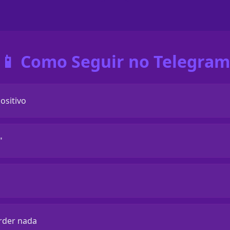
📱 Como Seguir no Telegram
ositivo
"
erder nada