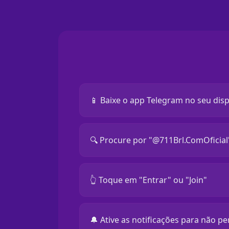
📱 Baixe o app Telegram no seu disp
🔍 Procure por "@711Brl.ComOficial
👆 Toque em "Entrar" ou "Join"
🔔 Ative as notificações para não p