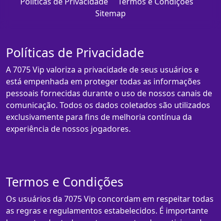
Políticas de Privacidade
Termos e Condições
Sitemap
Políticas de Privacidade
A 7075 Vip valoriza a privacidade de seus usuários e
está empenhada em proteger todas as informações
pessoais fornecidas durante o uso de nossos canais de
comunicação. Todos os dados coletados são utilizados
exclusivamente para fins de melhoria contínua da
experiência de nossos jogadores.
Termos e Condições
Os usuários da 7075 Vip concordam em respeitar todas
as regras e regulamentos estabelecidos. É importante