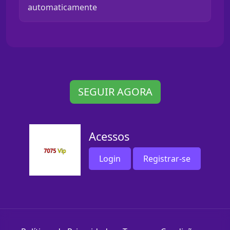
automaticamente
SEGUIR AGORA
Acessos
Login
Registrar-se