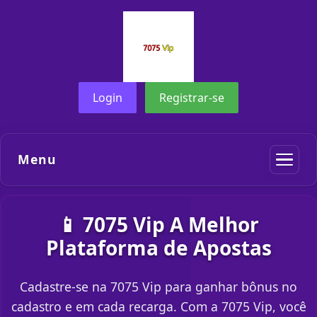
Login
Registrar-se
Menu
📱 7075 Vip A Melhor
Plataforma de Apostas
Cadastre-se na 7075 Vip para ganhar bônus no
cadastro e em cada recarga. Com a 7075 Vip, você