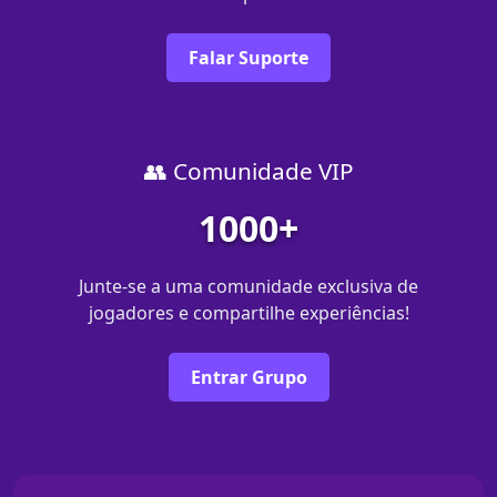
Falar Suporte
👥 Comunidade VIP
1000+
Junte-se a uma comunidade exclusiva de
jogadores e compartilhe experiências!
Entrar Grupo