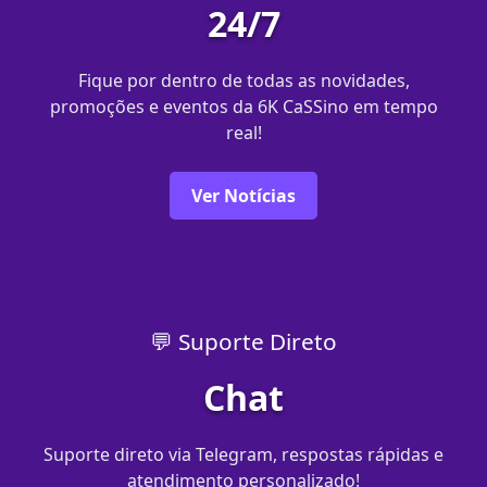
24/7
Fique por dentro de todas as novidades,
promoções e eventos da 6K CaSSino em tempo
real!
Ver Notícias
💬 Suporte Direto
Chat
Suporte direto via Telegram, respostas rápidas e
atendimento personalizado!