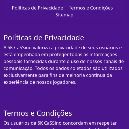
Políticas de Privacidade
Termos e Condições
Sitemap
Políticas de Privacidade
A 6K CaSSino valoriza a privacidade de seus usuários e
está empenhada em proteger todas as informações
pessoais fornecidas durante o uso de nossos canais de
comunicação. Todos os dados coletados são utilizados
exclusivamente para fins de melhoria contínua da
experiência de nossos jogadores.
Termos e Condições
Os usuários da 6K CaSSino concordam em respeitar