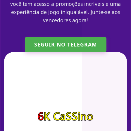
você tem acesso a promoções incríveis e uma
experiência de jogo inigualável. Junte-se aos
vencedores agora!
SEGUIR NO TELEGRAM