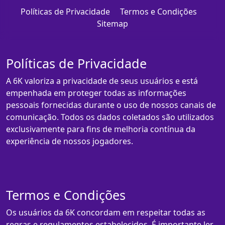
Políticas de Privacidade
Termos e Condições
Sitemap
Políticas de Privacidade
A 6K valoriza a privacidade de seus usuários e está
empenhada em proteger todas as informações
pessoais fornecidas durante o uso de nossos canais de
comunicação. Todos os dados coletados são utilizados
exclusivamente para fins de melhoria contínua da
experiência de nossos jogadores.
Termos e Condições
Os usuários da 6K concordam em respeitar todas as
regras e regulamentos estabelecidos. É importante ler