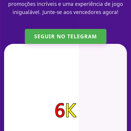
promoções incríveis e uma experiência de jogo
inigualável. Junte-se aos vencedores agora!
SEGUIR NO TELEGRAM