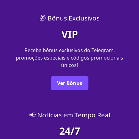
🎁 Bônus Exclusivos
VIP
Receba bônus exclusivos do Telegram,
promoções especiais e códigos promocionais
únicos!
Ver Bônus
📢 Notícias em Tempo Real
24/7