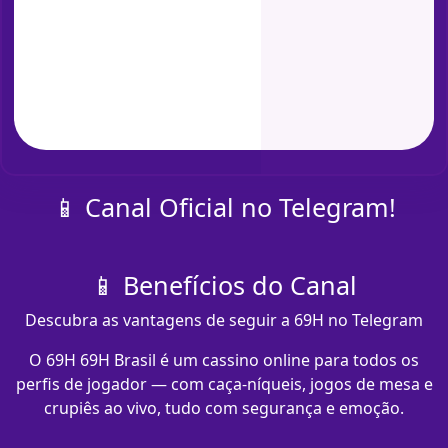
📱 Canal Oficial no Telegram!
📱 Benefícios do Canal
Descubra as vantagens de seguir a 69H no Telegram
O 69H 69H Brasil é um cassino online para todos os
perfis de jogador — com caça-níqueis, jogos de mesa e
crupiês ao vivo, tudo com segurança e emoção.