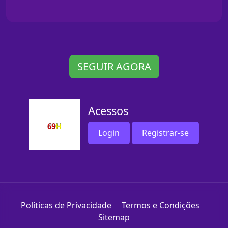
SEGUIR AGORA
Acessos
Login
Registrar-se
Políticas de Privacidade
Termos e Condições
Sitemap