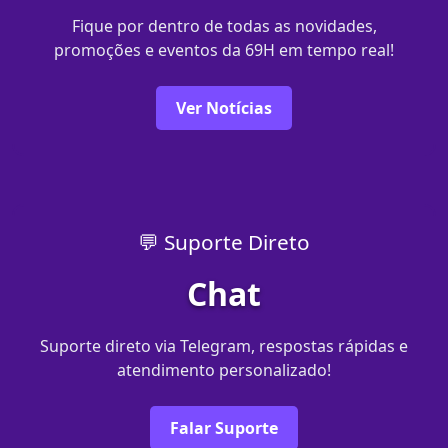
Fique por dentro de todas as novidades,
promoções e eventos da 69H em tempo real!
Ver Notícias
💬 Suporte Direto
Chat
Suporte direto via Telegram, respostas rápidas e
atendimento personalizado!
Falar Suporte