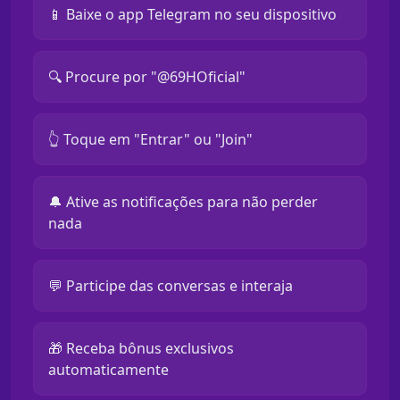
📱 Baixe o app Telegram no seu dispositivo
🔍 Procure por "@69HOficial"
👆 Toque em "Entrar" ou "Join"
🔔 Ative as notificações para não perder
nada
💬 Participe das conversas e interaja
🎁 Receba bônus exclusivos
automaticamente