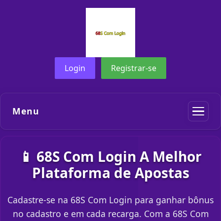
Login
Registrar-se
Menu
📱 68S Com Login A Melhor
Plataforma de Apostas
Cadastre-se na 68S Com Login para ganhar bônus
no cadastro e em cada recarga. Com a 68S Com