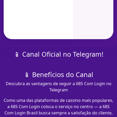
📱 Canal Oficial no Telegram!
📱 Benefícios do Canal
Descubra as vantagens de seguir a 68S Com Login no
Telegram
Como uma das plataformas de cassino mais populares,
a 68S Com Login coloca o serviço no centro — a 68S
Com Login Brasil busca sempre a satisfação do cliente,