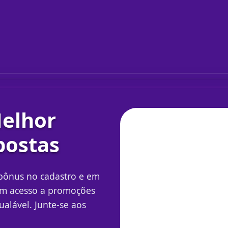
Melhor
postas
bônus no cadastro e em
em acesso a promoções
ualável. Junte-se aos