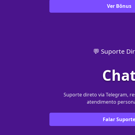
Ver Bônus
💬 Suporte Di
Cha
Suporte direto via Telegram, r
atendimento persona
Falar Suport