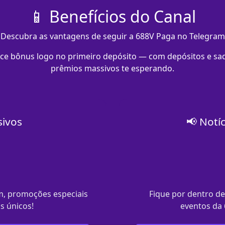
📱 Benefícios do Canal
Descubra as vantagens de seguir a 688V Paga no Telegram
e bônus logo no primeiro depósito — com depósitos e saque
prêmios massivos te esperando.
sivos
📢 Notí
m, promoções especiais
Fique por dentro d
s únicos!
eventos da