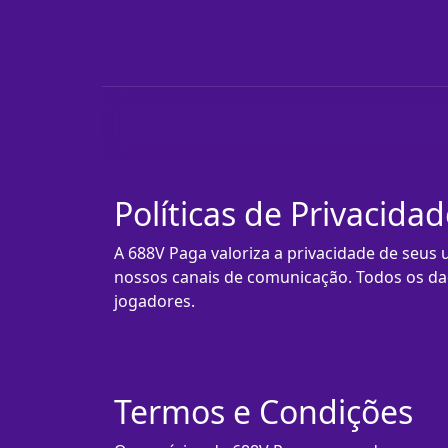
Políticas de Privacida
A 688V Paga valoriza a privacidade de seus
nossos canais de comunicação. Todos os dad
jogadores.
Termos e Condições