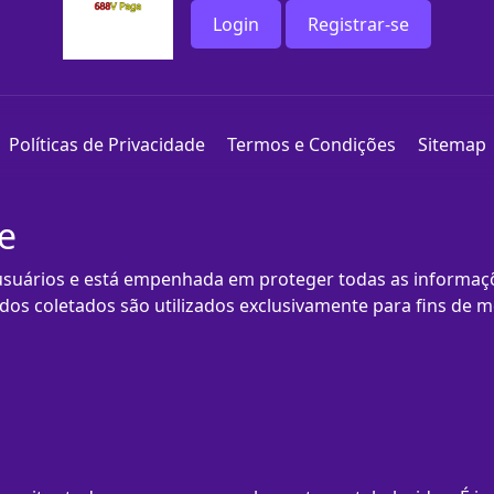
Login
Registrar-se
Políticas de Privacidade
Termos e Condições
Sitemap
de
 usuários e está empenhada em proteger todas as informaç
os coletados são utilizados exclusivamente para fins de m