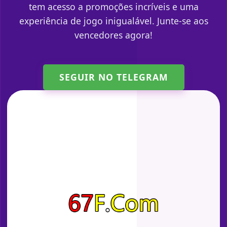
tem acesso a promoções incríveis e uma
experiência de jogo inigualável. Junte-se aos
vencedores agora!
SEGUIR NO TELEGRAM