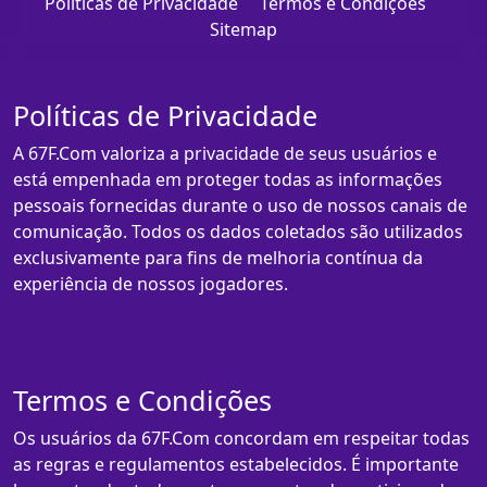
Políticas de Privacidade
Termos e Condições
Sitemap
Políticas de Privacidade
A 67F.Com valoriza a privacidade de seus usuários e
está empenhada em proteger todas as informações
pessoais fornecidas durante o uso de nossos canais de
comunicação. Todos os dados coletados são utilizados
exclusivamente para fins de melhoria contínua da
experiência de nossos jogadores.
Termos e Condições
Os usuários da 67F.Com concordam em respeitar todas
as regras e regulamentos estabelecidos. É importante