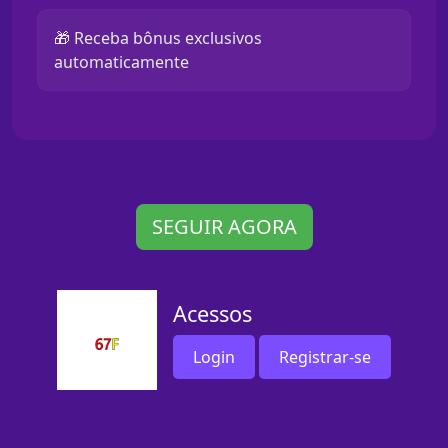
🎁 Receba bônus exclusivos
automaticamente
SEGUIR AGORA
Acessos
Login
Registrar-se