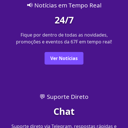
📢 Notícias em Tempo Real
24/7
Fique por dentro de todas as novidades,
promoções e eventos da 67F em tempo real!
Ver Notícias
💬 Suporte Direto
Chat
Suporte direto via Telegram, respostas rápidas e