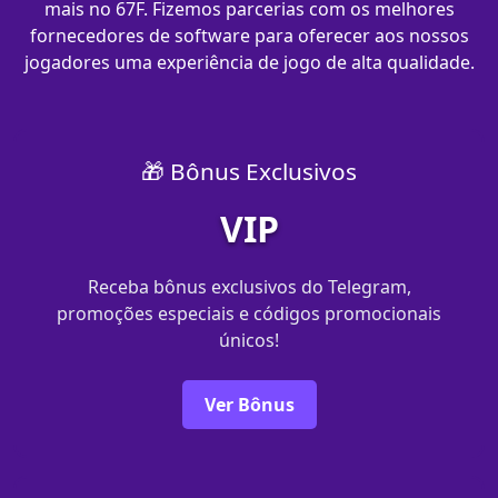
mais no 67F. Fizemos parcerias com os melhores
fornecedores de software para oferecer aos nossos
jogadores uma experiência de jogo de alta qualidade.
🎁 Bônus Exclusivos
VIP
Receba bônus exclusivos do Telegram,
promoções especiais e códigos promocionais
únicos!
Ver Bônus