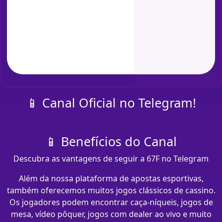
📱 Canal Oficial no Telegram!
📱 Benefícios do Canal
Descubra as vantagens de seguir a 67F no Telegram
Além da nossa plataforma de apostas esportivas,
também oferecemos muitos jogos clássicos de cassino.
Os jogadores podem encontrar caça-níqueis, jogos de
mesa, vídeo pôquer, jogos com dealer ao vivo e muito