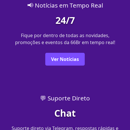
📢 Notícias em Tempo Real
24/7
Fique por dentro de todas as novidades,
promoções e eventos da 66Br em tempo real!
Ver Notícias
💬 Suporte Direto
Chat
Suporte direto via Telegram, respostas rápidas e