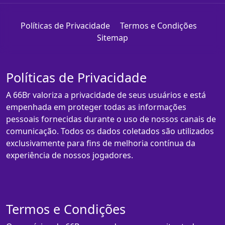
Políticas de Privacidade
Termos e Condições
Sitemap
Políticas de Privacidade
A 66Br valoriza a privacidade de seus usuários e está
empenhada em proteger todas as informações
pessoais fornecidas durante o uso de nossos canais de
comunicação. Todos os dados coletados são utilizados
exclusivamente para fins de melhoria contínua da
experiência de nossos jogadores.
Termos e Condições