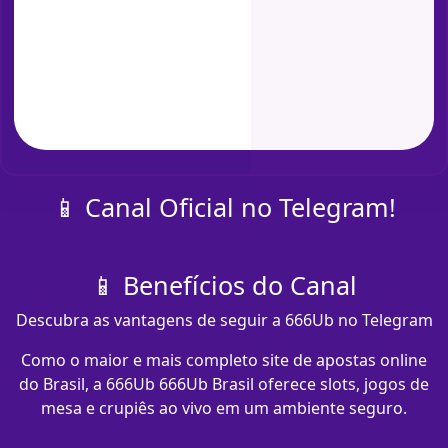
📱 Canal Oficial no Telegram!
📱 Benefícios do Canal
Descubra as vantagens de seguir a 666Ub no Telegram
Como o maior e mais completo site de apostas online
do Brasil, a 666Ub 666Ub Brasil oferece slots, jogos de
mesa e crupiês ao vivo em um ambiente seguro.