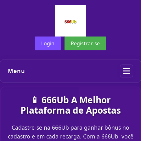
Login
Registrar-se
Menu
📱 666Ub A Melhor
Plataforma de Apostas
Cadastre-se na 666Ub para ganhar bônus no
cadastro e em cada recarga. Com a 666Ub, você