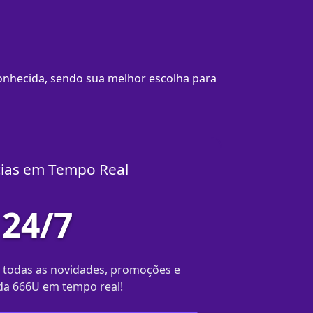
conhecida, sendo sua melhor escolha para
cias em Tempo Real
24/7
e todas as novidades, promoções e
da 666U em tempo real!