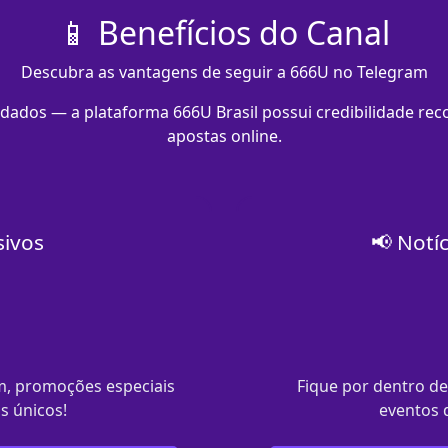
📱 Benefícios do Canal
Descubra as vantagens de seguir a 666U no Telegram
ndados — a plataforma 666U Brasil possui credibilidade re
apostas online.
sivos
📢 Notí
m, promoções especiais
Fique por dentro d
s únicos!
eventos 