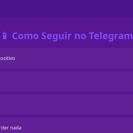
📱 Como Seguir no Telegram
ositivo
erder nada