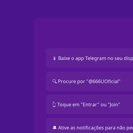
📱 Baixe o app Telegram no seu disp
🔍 Procure por "@666UOficial"
👆 Toque em "Entrar" ou "Join"
🔔 Ative as notificações para não p