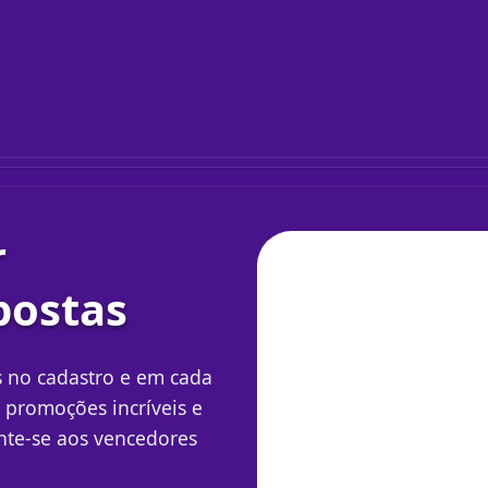
r
postas
 no cadastro e em cada
 promoções incríveis e
unte-se aos vencedores