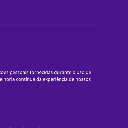
ções pessoais fornecidas durante o uso de
elhoria contínua da experiência de nossos