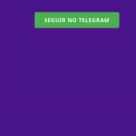
SEGUIR NO TELEGRAM