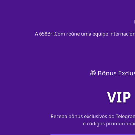
A 658Brl.Com reúne uma equipe internaciona
🎁 Bônus Exclu
VIP
Receba bônus exclusivos do Telegra
e códigos promocionai