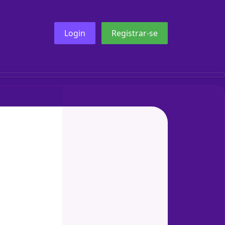
Login
Registrar-se