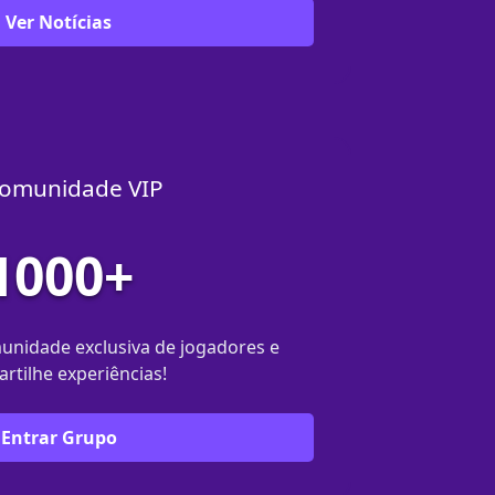
Ver Notícias
Comunidade VIP
1000+
unidade exclusiva de jogadores e
rtilhe experiências!
Entrar Grupo