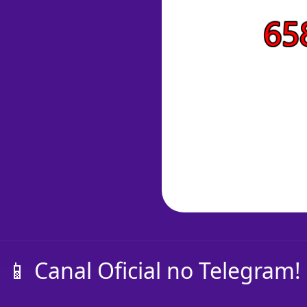
📱 Canal Oficial no Telegram!