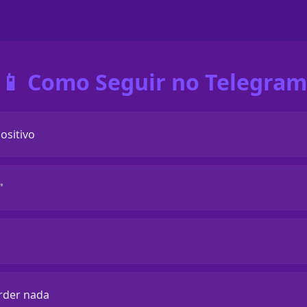
📱 Como Seguir no Telegram
ositivo
"
erder nada