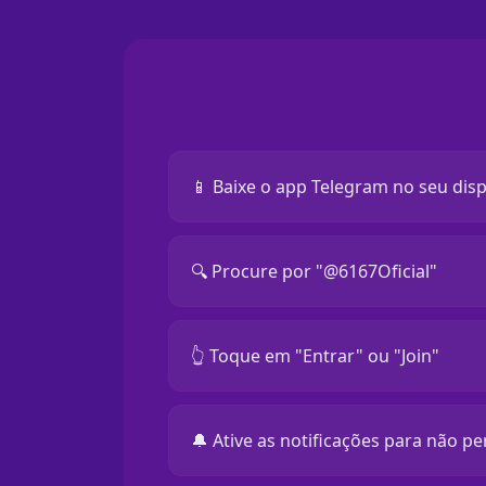
📱 Baixe o app Telegram no seu disp
🔍 Procure por "@6167Oficial"
👆 Toque em "Entrar" ou "Join"
🔔 Ative as notificações para não p