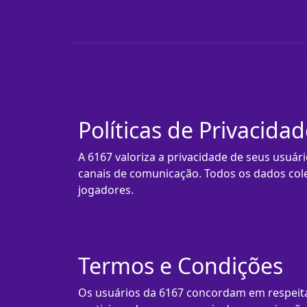
Políticas de Privacida
A 6167 valoriza a privacidade de seus usuá
canais de comunicação. Todos os dados cole
jogadores.
Termos e Condições
Os usuários da 6167 concordam em respeitar