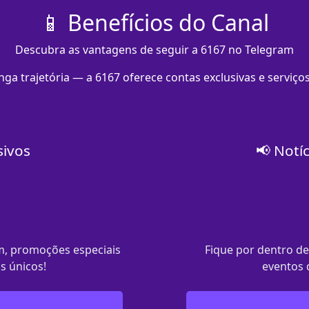
📱 Benefícios do Canal
Descubra as vantagens de seguir a 6167 no Telegram
nga trajetória — a 6167 oferece contas exclusivas e serviço
sivos
📢 Notí
m, promoções especiais
Fique por dentro d
s únicos!
eventos 