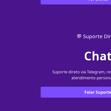
💬 Suporte Di
Cha
Suporte direto via Telegram, r
atendimento persona
Falar Suport