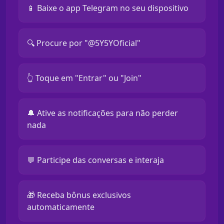
📱 Baixe o app Telegram no seu dispositivo
🔍 Procure por "@5Y5YOficial"
👆 Toque em "Entrar" ou "Join"
🔔 Ative as notificações para não perder
nada
💬 Participe das conversas e interaja
🎁 Receba bônus exclusivos
automaticamente