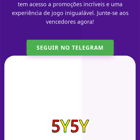
tem acesso a promoções incríveis e uma
experiência de jogo inigualável. Junte-se aos
vencedores agora!
SEGUIR NO TELEGRAM