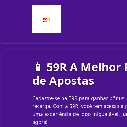
📱 59R A Melhor
de Apostas
Cadastre-se na 59R para ganhar bônus 
recarga. Com a 59R, você tem acesso a 
uma experiência de jogo inigualável. J
agora!