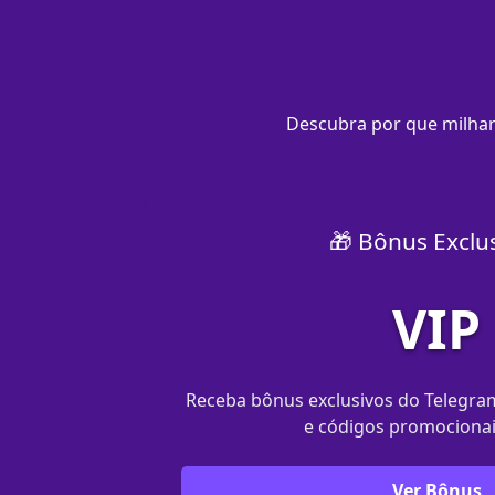
Descubra por que milhare
🎁 Bônus Exclu
VIP
Receba bônus exclusivos do Telegra
e códigos promocionai
Ver Bônus