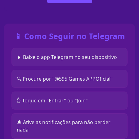
📱 Como Seguir no Telegram
📱 Baixe o app Telegram no seu dispositivo
🔍 Procure por "@595 Games APPOficial"
👆 Toque em "Entrar" ou "Join"
🔔 Ative as notificações para não perder
nada