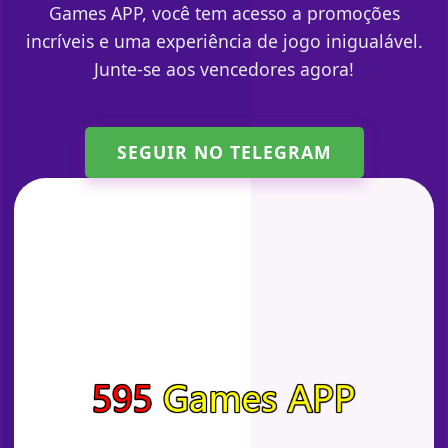
Games APP, você tem acesso a promoções
incríveis e uma experiência de jogo inigualável.
Junte-se aos vencedores agora!
SEGUIR NO TELEGRAM