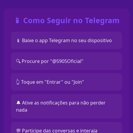
📱 Como Seguir no Telegram
📱 Baixe o app Telegram no seu dispositivo
🔍 Procure por "@5905Oficial"
👆 Toque em "Entrar" ou "Join"
🔔 Ative as notificações para não perder
nada
💬 Participe das conversas e interaja