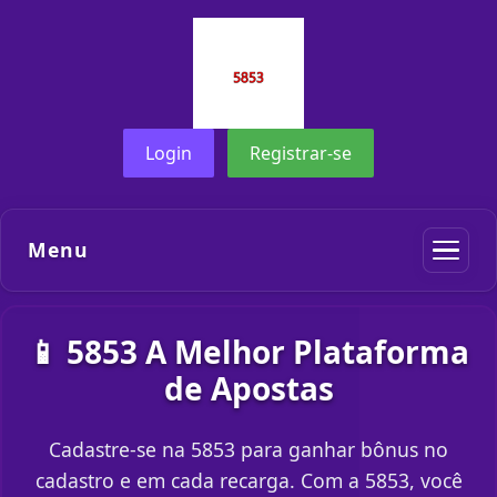
Login
Registrar-se
Menu
📱 5853 A Melhor Plataforma
de Apostas
Cadastre-se na 5853 para ganhar bônus no
cadastro e em cada recarga. Com a 5853, você