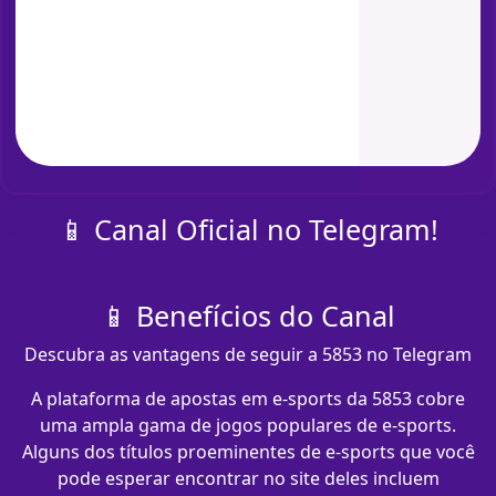
📱 Canal Oficial no Telegram!
📱 Benefícios do Canal
Descubra as vantagens de seguir a 5853 no Telegram
A plataforma de apostas em e-sports da 5853 cobre
uma ampla gama de jogos populares de e-sports.
Alguns dos títulos proeminentes de e-sports que você
pode esperar encontrar no site deles incluem