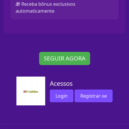
🎁 Receba bônus exclusivos
automaticamente
SEGUIR AGORA
Acessos
Login
Registrar-se