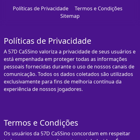
Políticas de Privacidade
Termos e Condições
Sitemap
Políticas de Privacidade
A 57D CaSSino valoriza a privacidade de seus usuários e
está empenhada em proteger todas as informações
pessoais fornecidas durante o uso de nossos canais de
comunicação. Todos os dados coletados são utilizados
exclusivamente para fins de melhoria contínua da
experiência de nossos jogadores.
Termos e Condições
Os usuários da 57D CaSSino concordam em respeitar