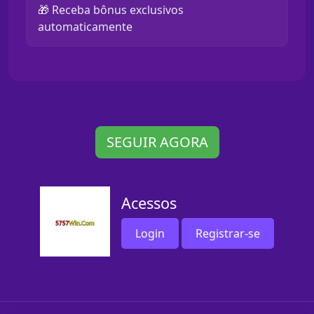
🎁 Receba bônus exclusivos
automaticamente
SEGUIR AGORA
Acessos
Login
Registrar-se