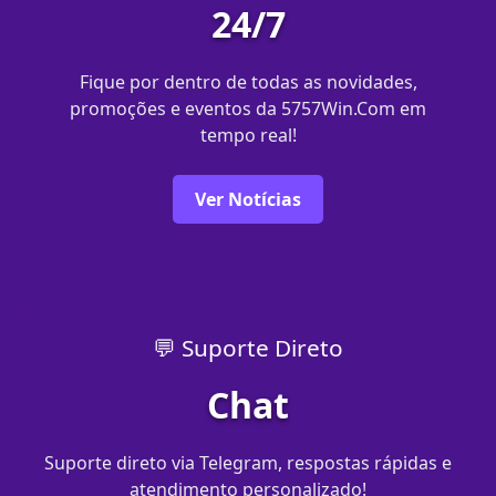
24/7
Fique por dentro de todas as novidades,
promoções e eventos da 5757Win.Com em
tempo real!
Ver Notícias
💬 Suporte Direto
Chat
Suporte direto via Telegram, respostas rápidas e
atendimento personalizado!