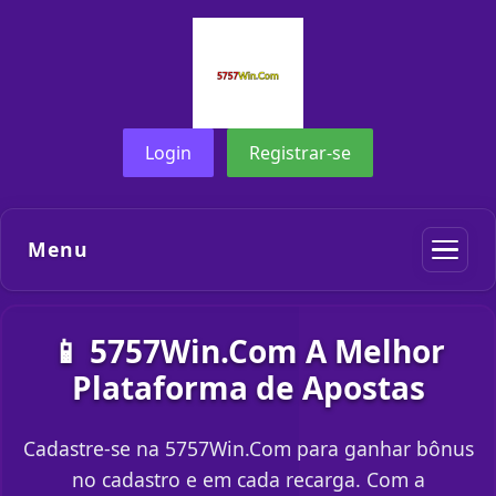
Login
Registrar-se
Menu
📱 5757Win.Com A Melhor
Plataforma de Apostas
Cadastre-se na 5757Win.Com para ganhar bônus
no cadastro e em cada recarga. Com a